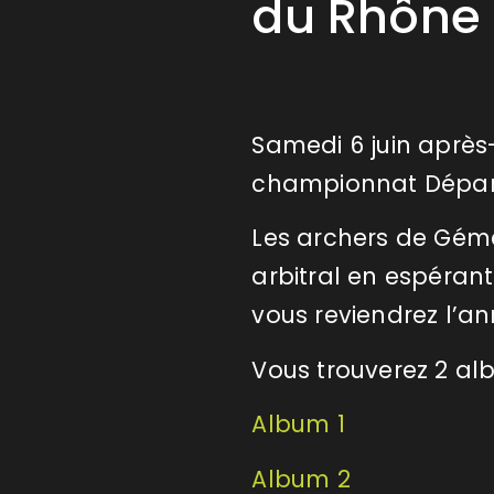
du Rhône
Samedi 6 juin après
championnat Dépar
Les archers de Géme
arbitral en espéra
vous reviendrez l’a
Vous trouverez 2 al
Album 1
Album 2