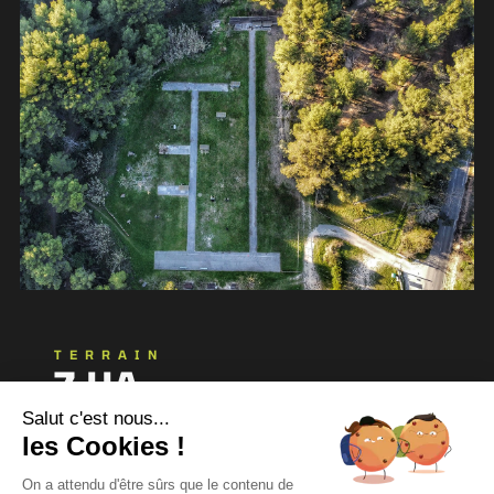
TERRAIN
7 HA
DÉDIÉS À LA PRATIQUE DU
Salut c'est nous...
TIR À L’ARC
les Cookies !
On a attendu d'être sûrs que le contenu de