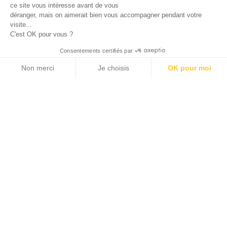
ce site vous intéresse avant de vous
déranger, mais on aimerait bien vous accompagner pendant votre
PAS DE TIR
visite...
16 CIBLES
C'est OK pour vous ?
18M / 30M / 40M / 50M /
Consentements certifiés par
70M + MOBILES
Non merci
Je choisis
OK pour moi
Plateforme de Gestion du Consentement : Personnalisez vos O
Axeptio consent
Notre plateforme vous permet d'adapter et de gérer vos paramètr
PARCOURS
56 CIBLES
NATURE / CAMPAGNE / 3D
TERRAIN
2903 route de Saint-Jean-de-Garguier