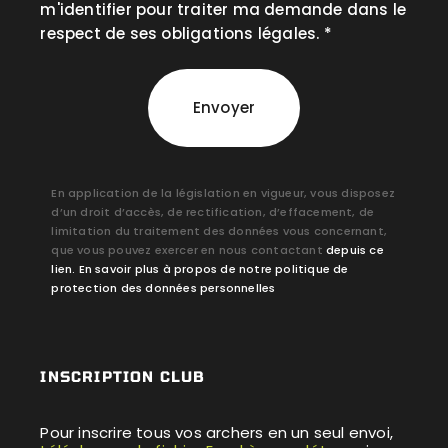
m'identifier pour traiter ma demande dans le
respect de ses obligations légales. *
Envoyer
En application de la législation en vigueur, vous disposez
d’un droit d’accès, de rectification, d’effacement, de
limitation du traitement des données vous concernant,
que vous pouvez exercer en nous contactant
depuis ce
lien.
En savoir plus à propos de notre politique de
protection des données personnelles
INSCRIPTION CLUB
Pour inscrire tous vos archers en un seul envoi,