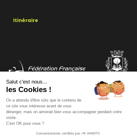
Itinéraire
Salut c'est nous...
les Cookies !
COMITÉ DÉPARTEMENTAL
COMITÉ RÉGIONAL
On a attendu d'être sûrs que le contenu de
ce site vous intéresse avant de vous
déranger, mais on aimerait bien vous accompagner pendant votre
Mentions légales
Données personnelles
visite...
C'est OK pour vous ?
Consentements certifiés par