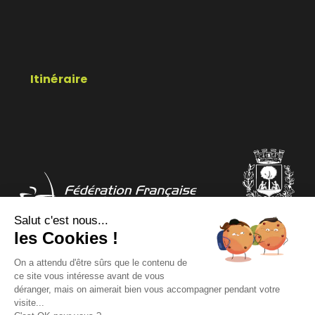
Itinéraire
Salut c'est nous...
les Cookies !
COMITÉ DÉPARTEMENTAL
COMITÉ RÉGIONAL
On a attendu d'être sûrs que le contenu de
ce site vous intéresse avant de vous
déranger, mais on aimerait bien vous accompagner pendant votre
Mentions légales
Données personnelles
visite...