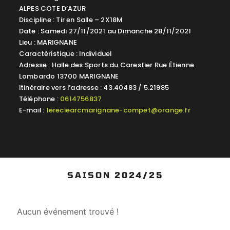
ALPES COTE D’AZUR
Discipline : Tir en Salle – 2X18M
Date : Samedi 27/11/2021 au Dimanche 28/11/2021
Lieu : MARIGNANE
Caractéristique : Individuel
Adresse : Halle des Sports du Carestier Rue Étienne
Lombardo 13700 MARIGNANE
Itinéraire vers l’adresse : 43.40483 / 5.21985
Téléphone :
0614756837
E-mail :
1ereciearcmarignane-compet@orange.fr
SAISON 2024/25
Aucun événement trouvé !