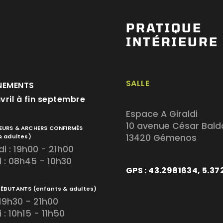
PRATIQUE
INTÉRIEURE
SALLE
NEMENTS
avril à fin septembre
Espace A Giraldi
10 avenue César Bald
EURS & ARCHERS CONFIRMÉS
13420 Gémenos
& adultes)
i : 19h00 - 21h00
 : 08h45 - 10h30
GPS : 43.2981634, 5.3
DÉBUTANTS
(enfants & adultes)
 19h30 - 21h00
: 10h15 - 11h50