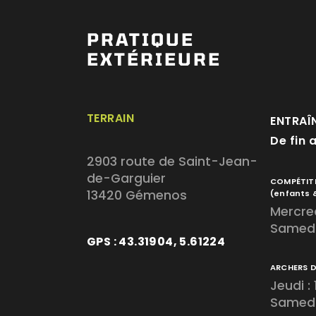
PRATIQUE
EXTÉRIEURE
TERRAIN
ENTRAÎ
De fin 
2903 route de Saint-Jean-
de-Garguier
COMPÉTIT
13420 Gémenos
(enfants 
Mercred
Samedi
GPS : 43.31904, 5.61224
ARCHERS 
Jeudi :
Samedi 