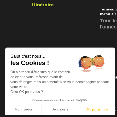
Itinéraire
TIR LIBRE
(
matériel)
Tous le
l’année
Salut c'est nous...
les Cookies !
On a attendu d'être sûrs que le contenu
de ce site vous intéresse avant de
vous déranger, mais on aimerait bien vous accompagner pendant
votre visite...
C'est OK pour vous ?
Consentements certifiés par
COMITÉ DÉPARTEMENTAL
COMITÉ
Non merci
Je choisis
OK pour moi