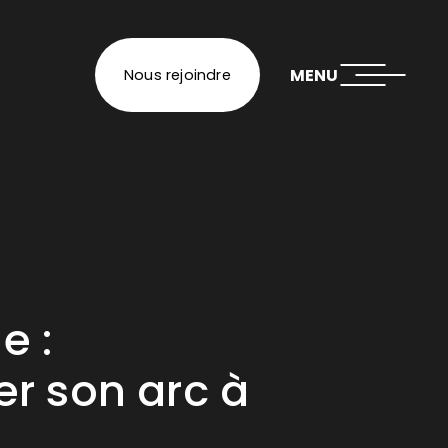
MENU
Nous rejoindre
e :
er son arc à