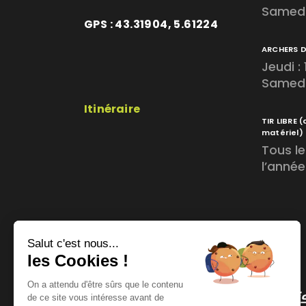
Samedi
GPS : 43.31904, 5.61224
ARCHERS 
Jeudi :
Samedi 
Itinéraire
TIR LIBRE
(
matériel)
Tous le
l’année
Salut c'est nous...
les Cookies !
On a attendu d'être sûrs que le contenu
de ce site vous intéresse avant de