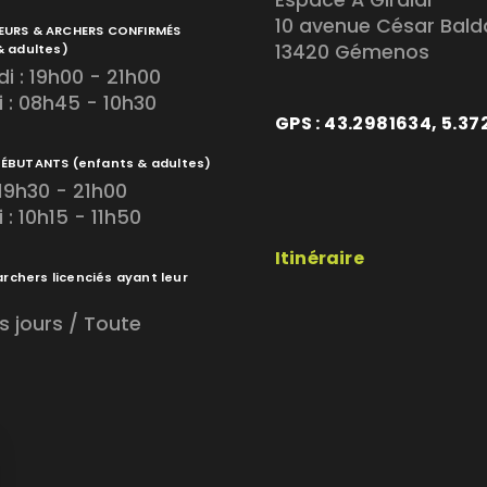
10 avenue César Bald
EURS & ARCHERS CONFIRMÉS
13420 Gémenos
& adultes)
i : 19h00 - 21h00
 : 08h45 - 10h30
GPS : 43.2981634, 5.3
DÉBUTANTS
(enfants & adultes)
 19h30 - 21h00
: 10h15 - 11h50
Itinéraire
archers licenciés ayant leur
s jours / Toute