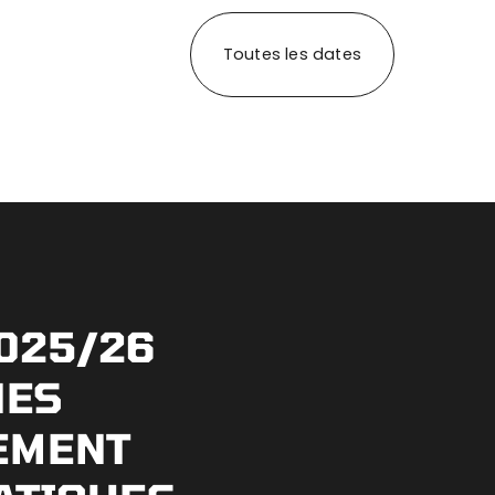
Toutes les dates
025/26
NES
EMENT