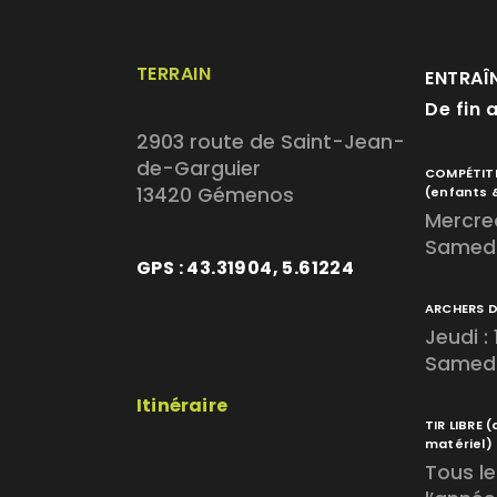
TERRAIN
ENTRAÎ
De fin 
2903 route de Saint-Jean-
de-Garguier
COMPÉTIT
13420 Gémenos
(enfants 
Mercred
Samedi
GPS : 43.31904, 5.61224
ARCHERS 
Jeudi :
Samedi 
Itinéraire
TIR LIBRE
(
matériel)
Tous le