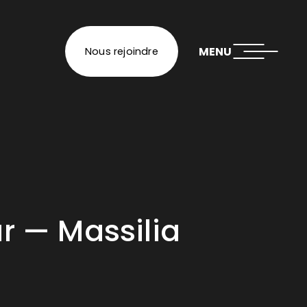
MENU
Nous rejoindre
eur — Massilia