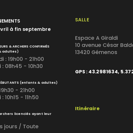
SALLE
NEMENTS
avril à fin septembre
Espace A Giraldi
10 avenue César Bald
EURS & ARCHERS CONFIRMÉS
13420 Gémenos
& adultes)
i : 19h00 - 21h00
 : 08h45 - 10h30
GPS : 43.2981634, 5.3
DÉBUTANTS
(enfants & adultes)
 19h30 - 21h00
: 10h15 - 11h50
Itinéraire
archers licenciés ayant leur
s jours / Toute