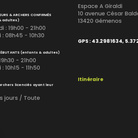
Espace A Giraldi
10 avenue César Bald
EURS & ARCHERS CONFIRMÉS
13420 Gémenos
& adultes)
i : 19h00 - 21h00
 : 08h45 - 10h30
GPS : 43.2981634, 5.3
DÉBUTANTS
(enfants & adultes)
 19h30 - 21h00
: 10h15 - 11h50
Itinéraire
archers licenciés ayant leur
s jours / Toute