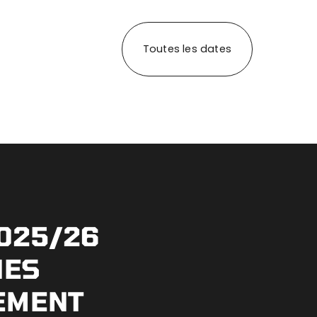
Toutes les dates
025/26
NES
EMENT