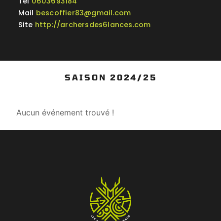
Tel
0603693184
Mail
bescoffier83@gmail.com
Site
http://archersdes6lances.com
SAISON 2024/25
Aucun événement trouvé !