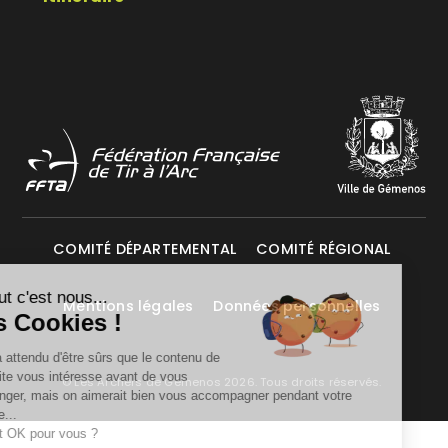
COMITÉ DÉPARTEMENTAL
COMITÉ RÉGIONAL
Salut c'est nous...
Mentions légales
Données personnelles
les Cookies !
On a attendu d'être sûrs que le contenu de
ce site vous intéresse avant de vous
© Les Archers de Gémenos 2026. Tous droits réservés.
déranger, mais on aimerait bien vous accompagner pendant votre
visite...
C'est OK pour vous ?