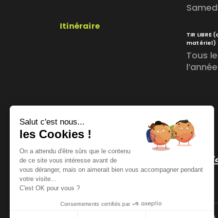
Samedi 
Itinéraire
TIR LIBRE
(
matériel)
Tous le
l’année
Salut c'est nous...
les Cookies !
On a attendu d'être sûrs que le contenu
de ce site vous intéresse avant de
vous déranger, mais on aimerait bien vous accompagner pendant
votre visite...
C'est OK pour vous ?
Consentements certifiés par