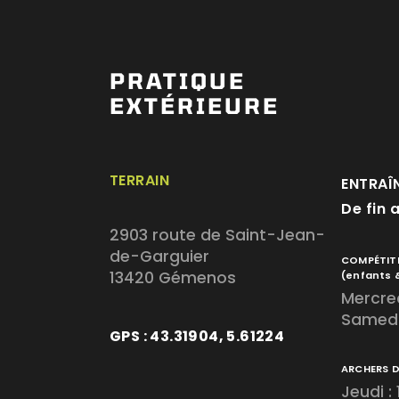
PRATIQUE
EXTÉRIEURE
TERRAIN
ENTRAÎ
De fin 
2903 route de Saint-Jean-
de-Garguier
COMPÉTIT
13420 Gémenos
(enfants 
Mercred
Samedi
GPS : 43.31904, 5.61224
ARCHERS 
Jeudi :